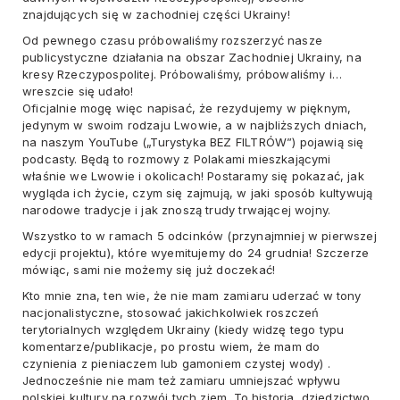
znajdujących się w zachodniej części Ukrainy!
Od pewnego czasu próbowaliśmy rozszerzyć nasze
publicystyczne działania na obszar Zachodniej Ukrainy, na
kresy Rzeczypospolitej. Próbowaliśmy, próbowaliśmy i…
wreszcie się udało!
Oficjalnie mogę więc napisać, że rezydujemy w pięknym,
jedynym w swoim rodzaju Lwowie, a w najbliższych dniach,
na naszym YouTube („Turystyka BEZ FILTRÓW”) pojawią się
podcasty. Będą to rozmowy z Polakami mieszkającymi
właśnie we Lwowie i okolicach! Postaramy się pokazać, jak
wygląda ich życie, czym się zajmują, w jaki sposób kultywują
narodowe tradycje i jak znoszą trudy trwającej wojny.
Wszystko to w ramach 5 odcinków (przynajmniej w pierwszej
edycji projektu), które wyemitujemy do 24 grudnia! Szczerze
mówiąc, sami nie możemy się już doczekać!
Kto mnie zna, ten wie, że nie mam zamiaru uderzać w tony
nacjonalistyczne, stosować jakichkolwiek roszczeń
terytorialnych względem Ukrainy (kiedy widzę tego typu
komentarze/publikacje, po prostu wiem, że mam do
czynienia z pieniaczem lub gamoniem czystej wody) .
Jednocześnie nie mam też zamiaru umniejszać wpływu
polskiej kultury na rozwój tych ziem. To historia, dziedzictwo,