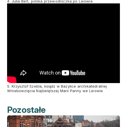
4. Julia Bert, polska przewodniczka po Lwowie
5. Krzysztof Szebla, ksiądz w Bazylice archikatedralnej
Wniebowzięcia Najświętszej Marii Panny we Lwowie
Pozostałe