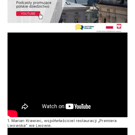
1. Marian Krawiec, współwłaściciel restauracji „Premiera
Lwowska” we Lwowie.